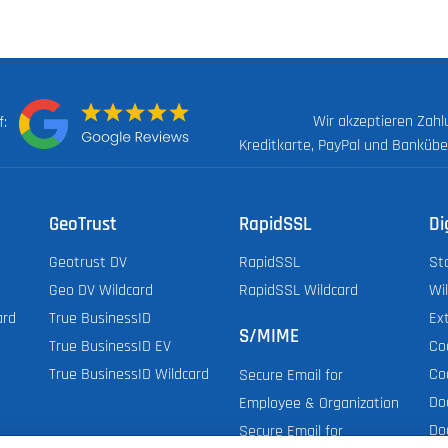
Wir akzeptieren Zah
uf:
Kreditkarte, PayPal und Banküb
GeoTrust
RapidSSL
Di
Geotrust DV
RapidSSL
St
Geo DV Wildcard
RapidSSL Wildcard
Wi
ard
True BusinessID
Ex
S/MIME
True BusinessID EV
Co
True BusinessID Wildcard
Co
Secure Email for
Do
Employee & Organization
Do
Secure Email for