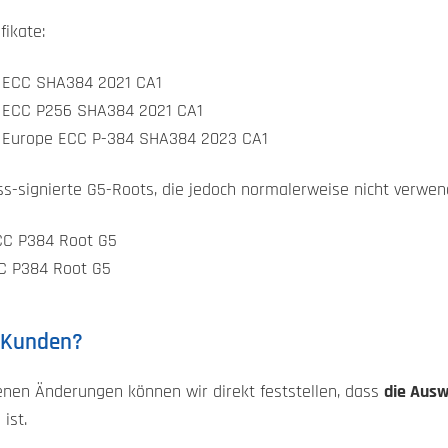
fikate:
g ECC SHA384 2021 CA1
g ECC P256 SHA384 2021 CA1
ng Europe ECC P-384 SHA384 2023 CA1
ss-signierte G5-Roots, die jedoch normalerweise nicht verwe
CC P384 Root G5
CC P384 Root G5
e Kunden?
enen Änderungen können wir direkt feststellen, dass
die Ausw
ist.