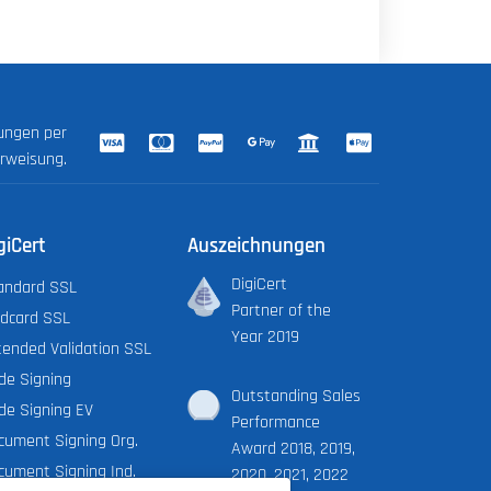
lungen per
erweisung.
giCert
Auszeichnungen
DigiCert
andard SSL
Partner of the
ldcard SSL
Year 2019
tended Validation SSL
de Signing
Outstanding Sales
de Signing EV
Performance
cument Signing Org.
Award 2018, 2019,
cument Signing Ind.
2020, 2021, 2022