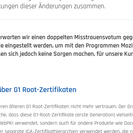
rkungen dieser Änderungen zusammen.
erwarten wir einen doppelten Misstrauensvotum ge
, die eingestellt werden, um mit den Programmen Moz
sen sich jedoch keine Sorgen machen, für unsere Ku
ber G1 Root-Zertifikaten
en älteren G1 Root-Zertifikaten nicht mehr vertrauen. Der Gru
e, dass diese G1-Root-Zertifikate (erste Generation) vielseiti
 WebPKI verwendet, sondern auch für andere Produkte wie Doc
 separate ICA-Zertifikathierarchien verwendet werden, die n