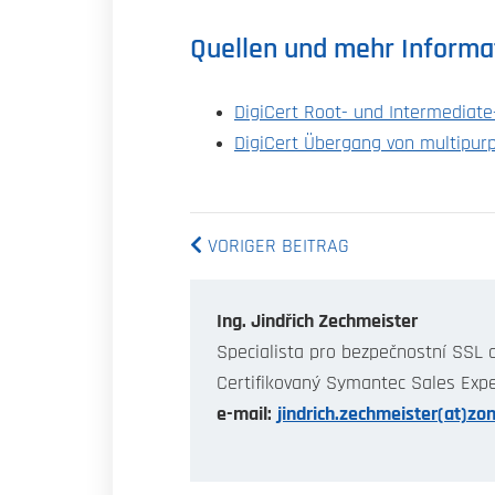
Quellen und mehr Informa
DigiCert Root- und Intermediate
DigiCert Übergang von multipur
VORIGER BEITRAG
Ing. Jindřich Zechmeister
Specialista pro bezpečnostní SSL c
Certifikovaný Symantec Sales Exp
e-mail:
jindrich.zechmeister(at)zon