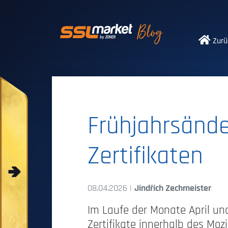
Vertrauenswürdi
Zurü
Frühjahrsände
Zertifikaten
08.04.2026 |
Jindřich Zechmeister
Im Laufe der Monate April un
Zertifikate innerhalb des Moz