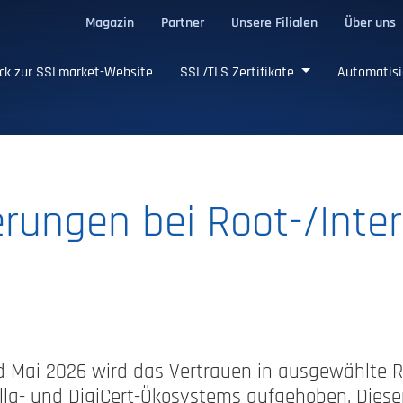
Magazin
Partner
Unsere Filialen
Über uns
ge SSL/TLS-Zertifikate
ck zur SSLmarket-Website
SSL/TLS Zertifikate
Automatisi
rungen bei Root-/Inte
d Mai 2026 wird das Vertrauen in ausgewählte R
illa- und DigiCert-Ökosystems aufgehoben. Dieser