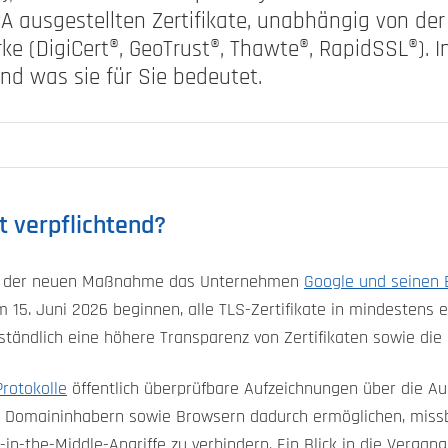
-CA ausgestellten Zertifikate, unabhängig von der
e (DigiCert®, GeoTrust®, Thawte®, RapidSSL®). In
nd was sie für Sie bedeutet.
t verpflichtend?
ter der neuen Maßnahme das Unternehmen
Google und seinen
um 15. Juni 2026 beginnen, alle TLS-Zertifikate in mindestens
erständlich eine höhere Transparenz von Zertifikaten sowie die
rotokolle
öffentlich überprüfbare Aufzeichnungen über die Aus
 es Domaininhabern sowie Browsern dadurch ermöglichen, missbr
in-the-Middle-Angriffe zu verhindern. Ein Blick in die Vergang