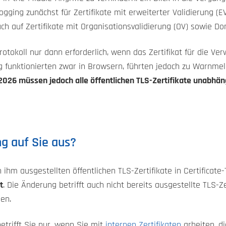
ogging zunächst für Zertifikate mit erweiterter Validierung (E
h auf Zertifikate mit Organisationsvalidierung (OV) sowie Do
rotokoll nur dann erforderlich, wenn das Zertifikat für die Ve
og funktionierten zwar in Browsern, führten jedoch zu Warnm
 2026 müssen jedoch alle öffentlichen TLS-Zertifikate unabh
ng auf Sie aus?
 ihm ausgestellten öffentlichen TLS-Zertifikate in Certificate
t
. Die Änderung betrifft auch nicht bereits ausgestellte TLS-Ze
en.
etrifft Sie nur, wenn Sie mit
internen Zertifikaten
arbeiten, d