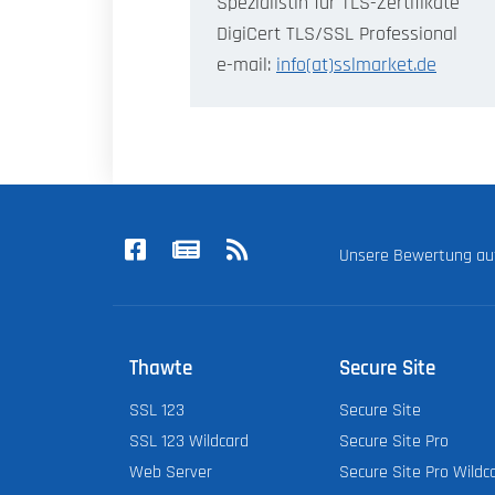
Spezialistin für TLS-Zertifikate
DigiCert TLS/SSL Professional
e-mail:
info(at)sslmarket.de
Unsere Bewertung a
Thawte
Secure Site
SSL 123
Secure Site
SSL 123 Wildcard
Secure Site Pro
Web Server
Secure Site Pro Wildc