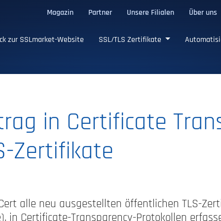
Magazin
Partner
Unsere Filialen
Über uns
ge SSL/TLS-Zertifikate
ck zur SSLmarket-Website
SSL/TLS Zertifikate
Automatisi
ntrag in Certificate Tra
-Zertifikate
ert alle neu ausgestellten öffentlichen TLS-Zerti
e), in Certificate-Transparency-Protokollen erfa