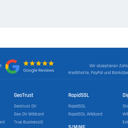
Wir akzeptieren Zah
uf:
Kreditkarte, PayPal und Banküb
GeoTrust
RapidSSL
Di
Geotrust DV
RapidSSL
St
Geo DV Wildcard
RapidSSL Wildcard
Wi
ard
True BusinessID
Ex
S/MIME