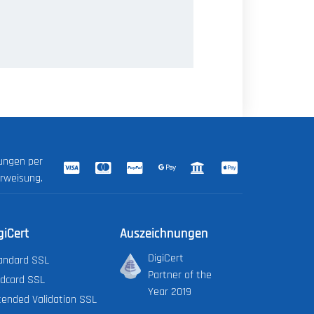
lungen per
erweisung.
giCert
Auszeichnungen
DigiCert
andard SSL
Partner of the
ldcard SSL
Year 2019
tended Validation SSL