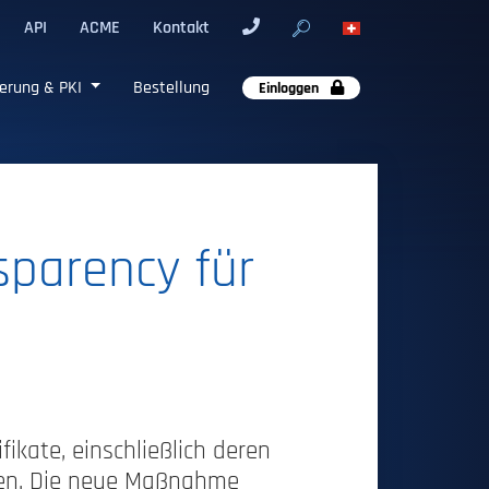
API
ACME
Kontakt
erung & PKI
Bestellung
Einloggen
nsparency für
fikate, einschließlich deren
ssen. Die neue Maßnahme