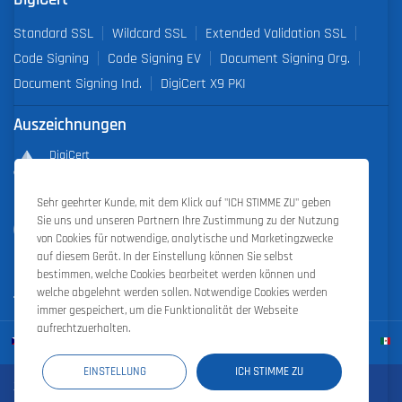
Standard SSL
Wildcard SSL
Extended Validation SSL
Code Signing
Code Signing EV
Document Signing Org.
Document Signing Ind.
DigiCert X9 PKI
Auszeichnungen
DigiCert
Partner of the Year 2019
Sehr geehrter Kunde, mit dem Klick auf "ICH STIMME ZU" geben
Outstanding Sales Performance Award 2018, 2019, 2020, 2021,
Sie uns und unseren Partnern Ihre Zustimmung zu der Nutzung
2022
von Cookies für notwendige, analytische und Marketingzwecke
auf diesem Gerät. In der Einstellung können Sie selbst
bestimmen, welche Cookies bearbeitet werden können und
welche abgelehnt werden sollen. Notwendige Cookies werden
immer gespeichert, um die Funktionalität der Webseite
aufrechtzuerhalten.
EINSTELLUNG
ICH STIMME ZU
Zoner Cloud
|
Zoner Photo Studio
|
ZONER a.s.