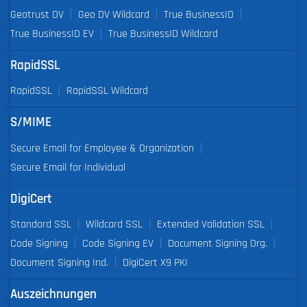
Geotrust DV
Geo DV Wildcard
True BusinessID
True BusinessID EV
True BusinessID Wildcard
RapidSSL
RapidSSL
RapidSSL Wildcard
S/MIME
Secure Email for Employee & Organization
Secure Email for Individual
DigiCert
Standard SSL
Wildcard SSL
Extended Validation SSL
Code Signing
Code Signing EV
Document Signing Org.
Document Signing Ind.
DigiCert X9 PKI
Auszeichnungen