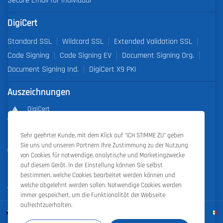
DigiCert
Standard SSL
Wildcard SSL
Extended Validation SSL
Code Signing
Code Signing EV
Document Signing Org.
Document Signing Ind.
DigiCert X9 PKI
Auszeichnungen
DigiCert
Partner of the Year 2019
Sehr geehrter Kunde, mit dem Klick auf "ICH STIMME ZU" geben
Outstanding Sales Performance Award 2018, 2019, 2020, 2021,
Sie uns und unseren Partnern Ihre Zustimmung zu der Nutzung
2022
von Cookies für notwendige, analytische und Marketingzwecke
auf diesem Gerät. In der Einstellung können Sie selbst
bestimmen, welche Cookies bearbeitet werden können und
welche abgelehnt werden sollen. Notwendige Cookies werden
immer gespeichert, um die Funktionalität der Webseite
aufrechtzuerhalten.