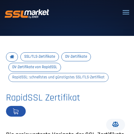
Vertrauenswürdige SSL/TLS-Zertifi
SSL/TLS-Zertifikate
DV-Zertifikate
DV-Zertifikate von RapidSSL
RapidSSL: schnellstes und günstigstes SSL/TLS-Zertifikat
RapidSSL Zertifikat