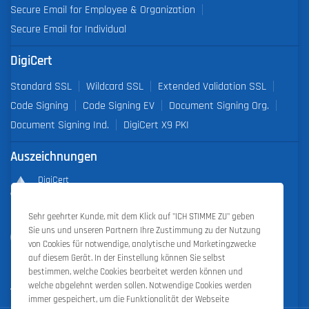
Secure Email for Employee & Organization
Secure Email for Individual
DigiCert
Standard SSL
Wildcard SSL
Extended Validation SSL
Code Signing
Code Signing EV
Document Signing Org.
Document Signing Ind.
DigiCert X9 PKI
Auszeichnungen
DigiCert
Partner of the Year 2019
Sehr geehrter Kunde, mit dem Klick auf "ICH STIMME ZU" geben
Outstanding Sales Performance Award 2018, 2019, 2020, 2021,
Sie uns und unseren Partnern Ihre Zustimmung zu der Nutzung
2022
von Cookies für notwendige, analytische und Marketingzwecke
auf diesem Gerät. In der Einstellung können Sie selbst
bestimmen, welche Cookies bearbeitet werden können und
welche abgelehnt werden sollen. Notwendige Cookies werden
immer gespeichert, um die Funktionalität der Webseite