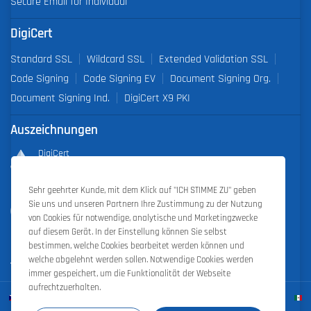
Secure Email for Individual
DigiCert
Standard SSL
Wildcard SSL
Extended Validation SSL
Code Signing
Code Signing EV
Document Signing Org.
Document Signing Ind.
DigiCert X9 PKI
Auszeichnungen
DigiCert
Partner of the Year 2019
Sehr geehrter Kunde, mit dem Klick auf "ICH STIMME ZU" geben
Outstanding Sales Performance Award 2018, 2019, 2020, 2021,
Sie uns und unseren Partnern Ihre Zustimmung zu der Nutzung
2022
von Cookies für notwendige, analytische und Marketingzwecke
auf diesem Gerät. In der Einstellung können Sie selbst
bestimmen, welche Cookies bearbeitet werden können und
welche abgelehnt werden sollen. Notwendige Cookies werden
immer gespeichert, um die Funktionalität der Webseite
aufrechtzuerhalten.