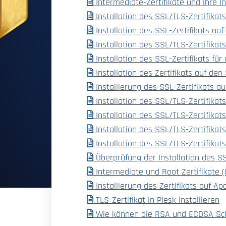
Intermediate-Zertifikate und ihre In
Installation des SSL/TLS-Zertifikats 
Installation des SSL-Zertifikats auf 
Installation des SSL/TLS-Zertifikat
Installation des SSL-Zertifikats fü
Installation des Zertifikats auf de
Installierung des SSL-Zertifikats a
Installation des SSL/TLS-Zertifikat
Installation des SSL/TLS-Zertifikats
Installation des SSL/TLS-Zertifikat
Installation des SSL/TLS-Zertifikat
Überprüfung der Installation des SS
Intermediate und Root Zertifikate 
Installierung des Zertifikats auf 
TLS-Zertifikat in Plesk installieren
Wie können die RSA und ECDSA Schlü