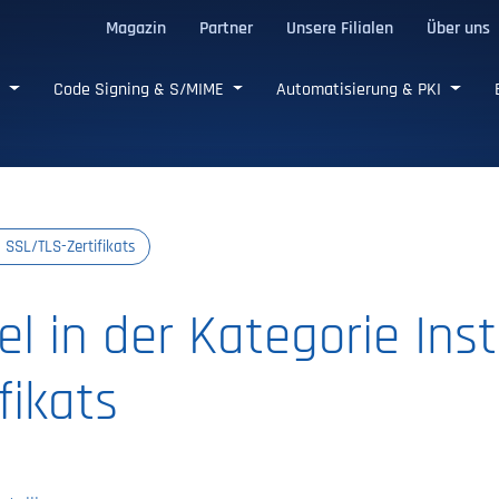
Magazin
Partner
Unsere Filialen
Über uns
e SSL/TLS-Zertifikate
e
Code Signing & S/MIME
Automatisierung & PKI
s SSL/TLS-Zertifikats
kel in der Kategorie Ins
fikats