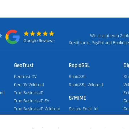
Wir akzeptieren Zah
uf:
Kreditkarte, PayPal und Banküb
GeoTrust
RapidSSL
Di
Geotrust DV
RapidSSL
St
Geo DV Wildcard
RapidSSL Wildcard
Wi
ard
True BusinessID
Ex
S/MIME
True BusinessID EV
Co
True BusinessID Wildcard
Co
Secure Email for
Do
Employee & Organization
Do
Secure Email for