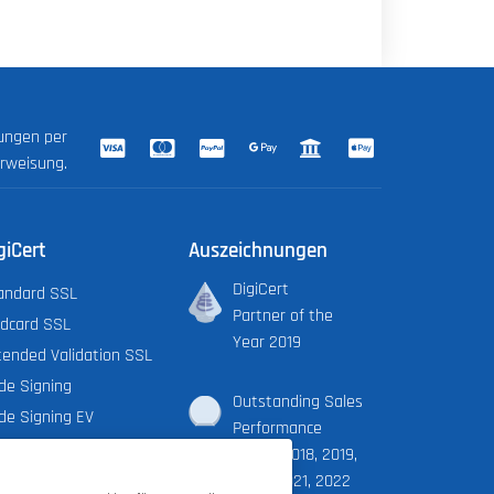
lungen per
erweisung.
giCert
Auszeichnungen
DigiCert
andard SSL
Partner of the
ldcard SSL
Year 2019
tended Validation SSL
de Signing
Outstanding Sales
de Signing EV
Performance
cument Signing Org.
Award 2018, 2019,
cument Signing Ind.
2020, 2021, 2022