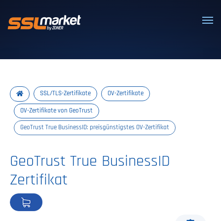
Vertrauenswürdige SSL/TLS-Zertifi
SSL/TLS-Zertifikate
OV-Zertifikate
OV-Zertifikate von GeoTrust
GeoTrust True BusinessID: preisgünstigstes OV-Zertifikat
GeoTrust True BusinessID
Zertifikat