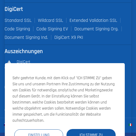
DigiCert
Standard SSL
Wildcard SSL
Extended Validation SSL
Code Signing
Code Signing EV
Document Signing Org.
Document Signing Ind.
DigiCert X9 PKI
Auszeichnungen
DigiCert
Partner of the Year 2019
Sehr geehrter Kunde, mit dem Klick auf "ICH STIMME ZU" geben
Outstanding Sales Performance Award 2018, 2019, 2020, 2021,
Sie uns und unseren Partnern Ihre Zustimmung zu der Nutzung
2022
von Cookies für notwendige, analytische und Marketingzwecke
auf diesem Gerät. In der Einstellung können Sie selbst
bestimmen, welche Cookies bearbeitet werden können und
welche abgelehnt werden sollen. Notwendige Cookies werden
immer gespeichert, um die Funktionalität der Webseite
aufrechtzuerhalten.
EINSTELLUNG
ICH STIMME ZU