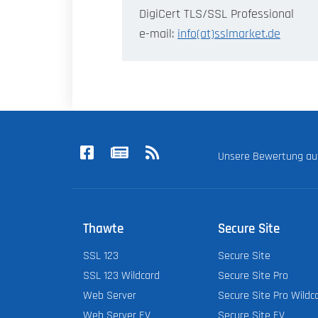
DigiCert TLS/SSL Professional
e-mail:
info(at)sslmarket.de
Unsere Bewertung a
Thawte
Secure Site
SSL 123
Secure Site
SSL 123 Wildcard
Secure Site Pro
Web Server
Secure Site Pro Wildc
Web Server EV
Secure Site EV