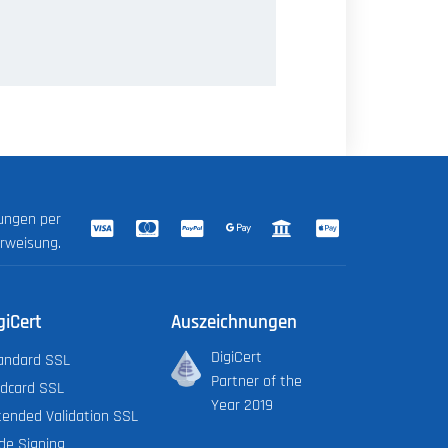
lungen per
erweisung.
giCert
Auszeichnungen
DigiCert
andard SSL
Partner of the
ldcard SSL
Year 2019
tended Validation SSL
de Signing