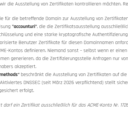
ir die Ausstellung von Zertifikaten kontrollieren möchten. Rec
die für die betreffende Domain zur Ausstellung von Zertifikaten
eisung
"accounturi"
, die die Zertifikatsausstellung ausschlie
hlüsselung und eine starke kryptografische Authentifizierung
utorisierte Benutzer Zertifikate für diesen Domainnamen anfor
ME-Kontos definieren. Niemand sonst – selbst wenn er einen Te
amen generieren, da die Zertifizierungsstelle Anfragen nur von
abers akzeptiert.
nmethods“
beschränkt die Ausstellung von Zertifikaten auf di
ktiviertes DNSSEC (seit März 2026 verpflichtend) stellt siche
esichert erfolgt.
t darf ein Zertifikat ausschließlich für das ACME-Konto Nr. 17