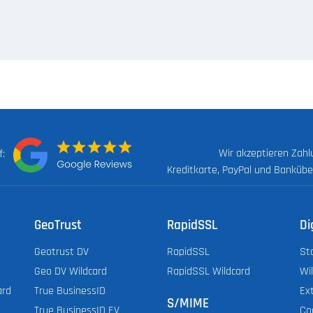
Wir akzeptieren Zah
uf:
Kreditkarte, PayPal und Banküb
GeoTrust
RapidSSL
Di
Geotrust DV
RapidSSL
St
Geo DV Wildcard
RapidSSL Wildcard
Wi
ard
True BusinessID
Ex
S/MIME
True BusinessID EV
Co