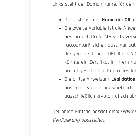
Links steht der Domainname, für den w
Die erste ist der
Name der CA
, 
Die zweite Variable ist die Anw
beschränkt. Da ACME stets Versc
„accounturi“ sicher, dass nur a
die genaue ID oder URL Ihres AC
könnte ein Zertifikat in Ihrem N
und abgesicherten Konto des Inh
Die dritte Anweisung
„validatio
basierten Validierungsmethode. A
ausschließlich kryptografisch abg
Der obige Eintrag besagt also:
DigiCer
Verifizierung ausstellen.