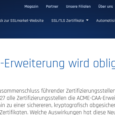
Magazin
Partner
Unsere Filialen
Über uns
ge SSL/TLS-Zertifikate
ck zur SSLmarket-Website
SSL/TLS Zertifikate
Automatisi
Erweiterung wird oblig
sammenschluss führender Zertifizierungsstellen
27 alle Zertifizierungsstellen die ACME-CAA-Erw
 hin zu einer sichereren, kryptografisch abgesich
Zertifikaten. Welche Auswirkungen hat diese Ne