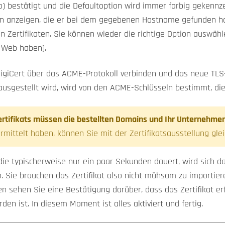
o) bestätigt und die Defaultoption wird immer farbig gekennz
n anzeigen, die er bei dem gegebenen Hostname gefunden hat.
Zertifikaten. Sie können wieder die richtige Option auswähle
n Web haben).
igiCert über das ACME-Protokoll verbinden und das neue TLS-
s ausgestellt wird, wird von den ACME-Schlüsseln bestimmt, di
ertifikats müssen die bestellten Domains und Ihr Unternehmen 
vermittelt haben, können Sie mit der Zertifikatsausstellung gle
 die typischerweise nur ein paar Sekunden dauert, wird sich da
n. Sie brauchen das Zertifikat also nicht mühsam zu importie
 sehen Sie eine Bestätigung darüber, dass das Zertifikat erf
n ist. In diesem Moment ist alles aktiviert und fertig.