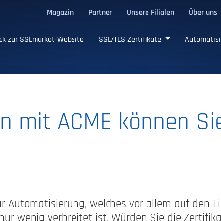
Magazin
Partner
Unsere Filialen
Über uns
ge SSL/TLS-Zertifikate
ck zur SSLmarket-Website
SSL/TLS Zertifikate
Automatisi
en mit ACME können Si
ür Automatisierung, welches vor allem auf den L
r wenig verbreitet ist. Würden Sie die Zertifi