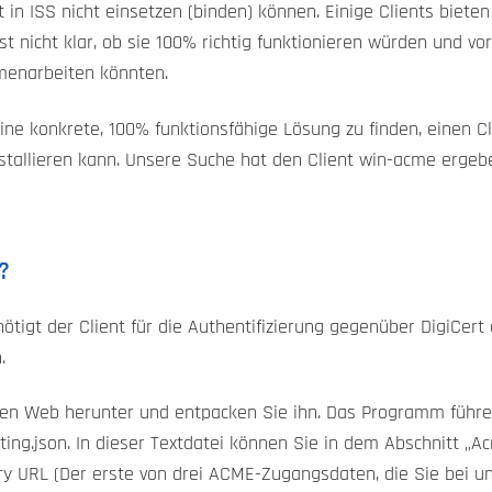
t in ISS nicht einsetzen (binden) können. Einige Clients bieten
st nicht klar, ob sie 100% richtig funktionieren würden und v
menarbeiten könnten.
ne konkrete, 100% funktionsfähige Lösung zu finden, einen Cli
nstallieren kann. Unsere Suche hat den Client win-acme erge
?
ötigt der Client für die Authentifizierung gegenüber DigiCer
.
llen Web herunter und entpacken Sie ihn. Das Programm führen
tting.json. In dieser Textdatei können Sie in dem Abschnitt „
ry URL (Der erste von drei ACME-Zugangsdaten, die Sie bei un