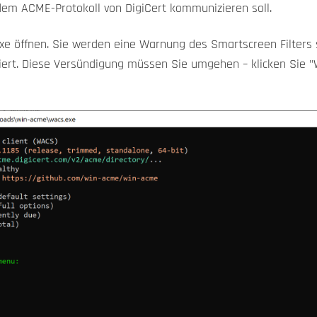
dem ACME-Protokoll von DigiCert kommunizieren soll.
.exe öffnen. Sie werden eine Warnung des Smartscreen Filters
niert. Diese Versündigung müssen Sie umgehen – klicken Sie 