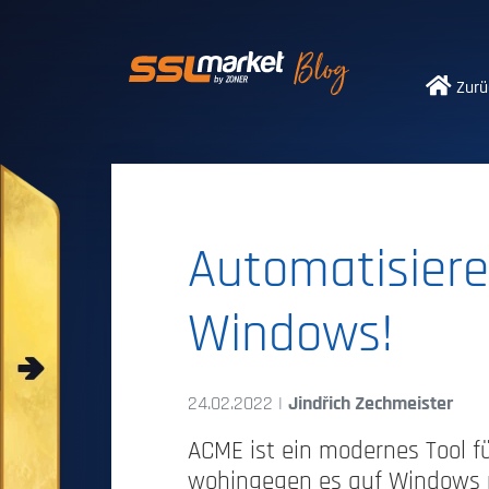
Vertrauenswürdi
Zurü
Automatisier
Windows!
24.02.2022 |
Jindřich Zechmeister
ACME ist ein modernes Tool f
wohingegen es auf Windows nu