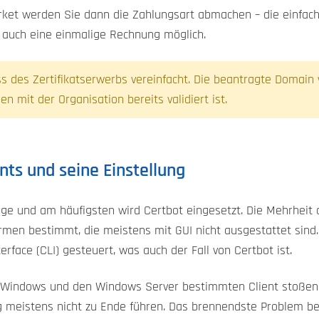
t werden Sie dann die Zahlungsart abmachen – die einfachst
t auch eine einmalige Rechnung möglich.
ess des Zertifikatserwerbs vereinfacht. Die beantragte Domain
n mit der Organisation bereits validiert ist.
nts und seine Einstellung
e und am häufigsten wird Certbot eingesetzt. Die Mehrheit de
formen bestimmt, die meistens mit GUI nicht ausgestattet sin
rface (CLI) gesteuert, was auch der Fall von Certbot ist.
r Windows und den Windows Server bestimmten Client stoßen,
ng meistens nicht zu Ende führen. Das brennendste Problem b