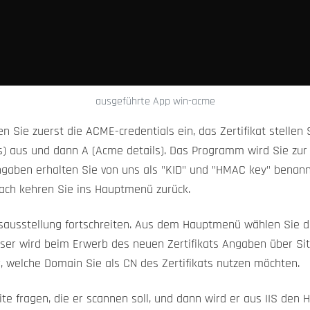
ausgeführte App win-acme
 Sie zuerst die ACME-credentials ein, das Zertifikat stellen S
s) aus und dann A (Acme details). Das Programm wird Sie zur 
gaben erhalten Sie von uns als "KID" und "HMAC key" benannt
ach kehren Sie ins Hauptmenü zurück.
atsausstellung fortschreiten. Aus dem Hauptmenü wählen Sie d
ser wird beim Erwerb des neuen Zertifikats Angaben über Site
 welche Domain Sie als CN des Zertifikats nutzen möchten.
te fragen, die er scannen soll, und dann wird er aus IIS den