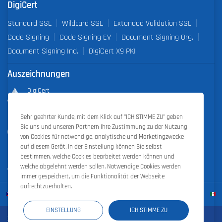
DigiCert
Standard SSL
Wildcard SSL
Extended Validation SSL
Code Signing
Code Signing EV
Document Signing Org.
Document Signing Ind.
DigiCert X9 PKI
Auszeichnungen
DigiCert
Partner of the Year 2019
Sehr geehrter Kunde, mit dem Klick auf "ICH STIMME ZU" geben
Outstanding Sales Performance Award 2018, 2019, 2020, 2021,
Sie uns und unseren Partnern Ihre Zustimmung zu der Nutzung
2022
von Cookies für notwendige, analytische und Marketingzwecke
auf diesem Gerät. In der Einstellung können Sie selbst
bestimmen, welche Cookies bearbeitet werden können und
welche abgelehnt werden sollen. Notwendige Cookies werden
immer gespeichert, um die Funktionalität der Webseite
aufrechtzuerhalten.
EINSTELLUNG
ICH STIMME ZU
Zoner Cloud
|
Zoner Photo Studio
|
ZONER a.s.