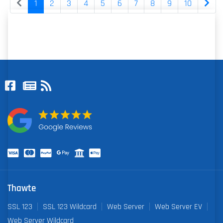
1
2
3
4
5
6
7
8
9
10
Thawte
SSL 123
SSL 123 Wildcard
Web Server
Web Server EV
Web Server Wildcard