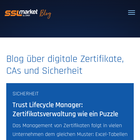
Vertrauenswürdige SSL/TLS-Zertifi
Blog über digitale Zertifikate,
CAs und Sicherheit
SICHERHEIT
Trust Lifecycle Manager:
Zertifikatsverwaltung wie ein Puzzle
Das Management von Zertifikaten folgt in vielen
Unternehmen dem gleichen Muster: Excel-Tabellen