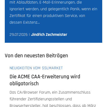
mit Ablaufdaten, E-Mail-Erinnerungen, die
ignoriert werden, und gelegentlich Panik, wenn ein
Zertifikat für einen produktiven Service, von
dessen Existenz…
29.07.2026 |
Jindřich Zechmeister
Von den neuesten Beiträgen
NEUIGKEITEN VOM SSLMARKET
Die ACME CAA-Erweiterung wird
obligatorisch
Das CA/Browser Forum, ein Zusammenschluss
führender Zertifizierungsstellen und
Browserhersteller, hat beschlossen, dass ab März