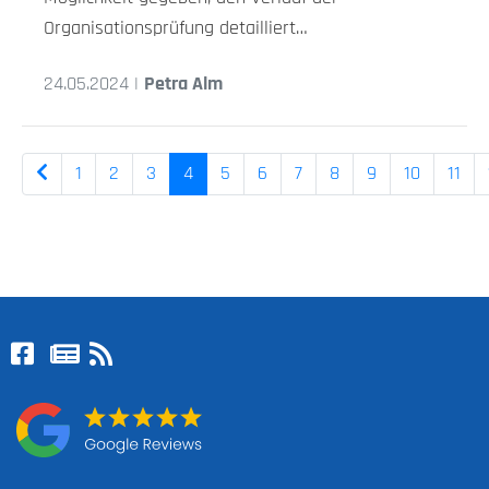
Organisationsprüfung detailliert…
24.05.2024 |
Petra Alm
1
2
3
4
5
6
7
8
9
10
11