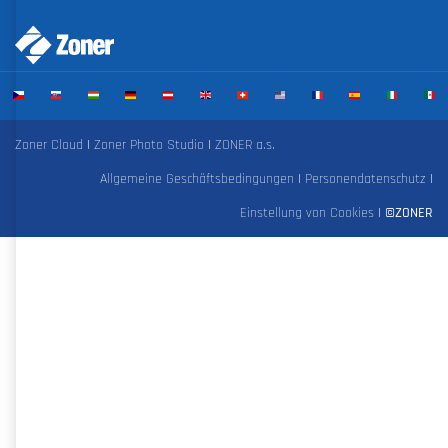
Zoner Cloud
|
Zoner Photo Studio
|
ZONER a.s.
Allgemeine Geschäftsbedingungen
|
Personendatenschutz
|
Einstellung von Cookies
|
©ZONER