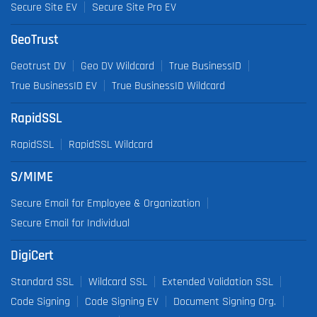
Secure Site EV
Secure Site Pro EV
GeoTrust
Geotrust DV
Geo DV Wildcard
True BusinessID
True BusinessID EV
True BusinessID Wildcard
RapidSSL
RapidSSL
RapidSSL Wildcard
S/MIME
Secure Email for Employee & Organization
Secure Email for Individual
DigiCert
Standard SSL
Wildcard SSL
Extended Validation SSL
Code Signing
Code Signing EV
Document Signing Org.