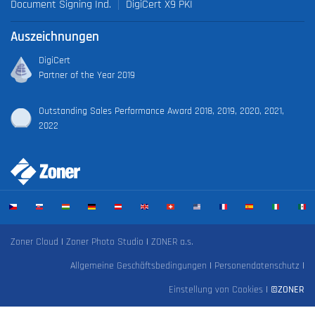
Document Signing Ind.
DigiCert X9 PKI
Auszeichnungen
DigiCert
Partner of the Year 2019
Outstanding Sales Performance Award 2018, 2019, 2020, 2021,
2022
Zoner Cloud
|
Zoner Photo Studio
|
ZONER a.s.
Allgemeine Geschäftsbedingungen
|
Personendatenschutz
|
Einstellung von Cookies
|
©ZONER