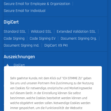
Secure Email for Employee & Organization
Secure Email for Individual
DigiCert
Standard SSL
Wildcard SSL
Extended Validation SSL
Code Signing
Code Signing EV
Document Signing Org.
Document Signing Ind.
DigiCert X9 PKI
Auszeichnungen
DigiCert
Partner of the Year 2019
Sehr geehrter Kunde, mit dem Klick auf "ICH STIMME ZU" geben
Outstanding Sales Performance Award 2018, 2019, 2020, 2021,
Sie uns und unseren Partnern Ihre Zustimmung zu der Nutzung
2022
von Cookies für notwendige, analytische und Marketingzwecke
auf diesem Gerät. In der Einstellung können Sie selbst
bestimmen, welche Cookies bearbeitet werden können und
welche abgelehnt werden sollen. Notwendige Cookies werden
immer gespeichert, um die Funktionalität der Webseite