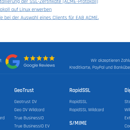
allierung der SSL-Zertifikate (ACME-Protokoll)
okoll auf Linux erwerben
fe bei der Auswahl eines Clients für EAB ACME.
Wir akzeptieren Zah
uf:
Kreditkarte, PayPal und Banküb
GeoTrust
RapidSSL
Di
Geotrust DV
RapidSSL
St
Geo DV Wildcard
RapidSSL Wildcard
Wi
ard
True BusinessID
Ex
S/MIME
True BusinessID EV
Co