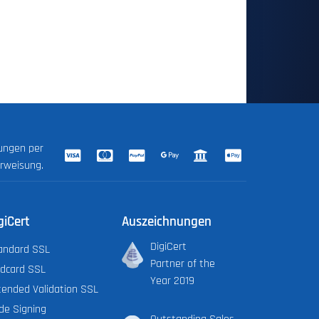
lungen per
erweisung.
giCert
Auszeichnungen
DigiCert
andard SSL
Partner of the
ldcard SSL
Year 2019
tended Validation SSL
de Signing