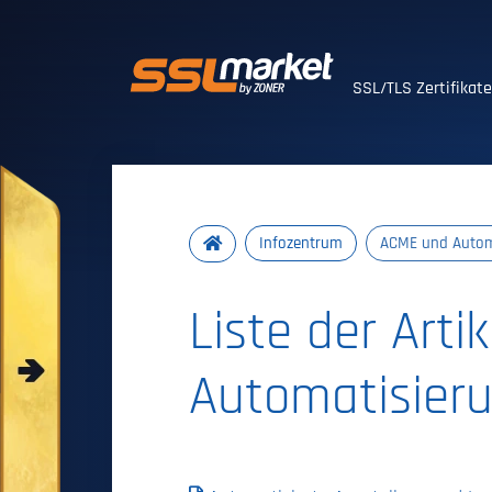
Vertrauenswürdig
SSL/TLS Zertifikat
Infozentrum
ACME und Autom
Liste der Arti
Automatisier