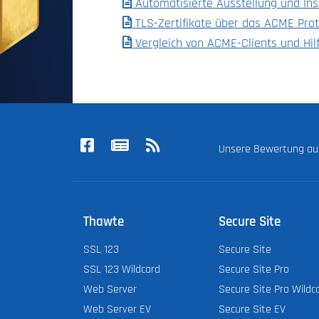
Automatisierte Ausstellung und Inst
TLS-Zertifikate über das ACME Prot
Vergleich von ACME-Clients und Hil
Unsere Bewertung a
Thawte
Secure Site
SSL 123
Secure Site
SSL 123 Wildcard
Secure Site Pro
Web Server
Secure Site Pro Wildc
Web Server EV
Secure Site EV