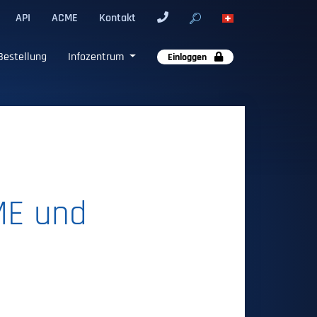
API
ACME
Kontakt
Bestellung
Infozentrum
Einloggen
CME und