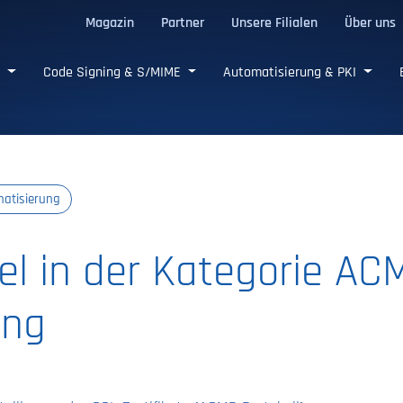
Magazin
Partner
Unsere Filialen
Über uns
e SSL/TLS-Zertifikate
e
Code Signing & S/MIME
Automatisierung & PKI
atisierung
kel in der Kategorie A
ung