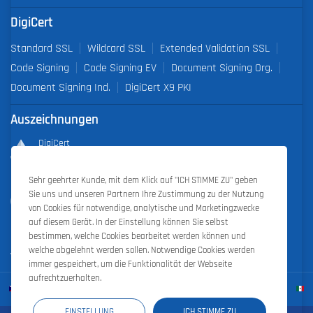
DigiCert
Standard SSL
Wildcard SSL
Extended Validation SSL
Code Signing
Code Signing EV
Document Signing Org.
Document Signing Ind.
DigiCert X9 PKI
Auszeichnungen
DigiCert
Partner of the Year 2019
Sehr geehrter Kunde, mit dem Klick auf "ICH STIMME ZU" geben
Outstanding Sales Performance Award 2018, 2019, 2020, 2021,
Sie uns und unseren Partnern Ihre Zustimmung zu der Nutzung
2022
von Cookies für notwendige, analytische und Marketingzwecke
auf diesem Gerät. In der Einstellung können Sie selbst
bestimmen, welche Cookies bearbeitet werden können und
welche abgelehnt werden sollen. Notwendige Cookies werden
immer gespeichert, um die Funktionalität der Webseite
aufrechtzuerhalten.
EINSTELLUNG
ICH STIMME ZU