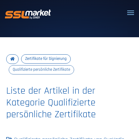
Vertrauenswürdige SSL/TLS-Zertifi
Zertifikate für Signierung
Qualifizierte persönliche Zertifikate
Liste der Artikel in der
Kategorie Qualifizierte
persönliche Zertifikate