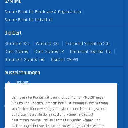
S/MIME
Secure Email for Employee & Organization
Secure Email for Individual
DigiCert
Standard SSL
Wildcard SSL
Extended Validation SSL
Code Signing
Code Signing EV
Document Signing Org.
Document Signing Ind.
DigiCert X9 PKI
Auszeichnungen
DigiCert
Partner of the Year 2019
Sehr geehrter Kunde, mit dem Klick auf "ICH STIMME ZU" geben
Outstanding Sales Performance Award 2018, 2019, 2020, 2021,
Sie uns und unseren Partnern Ihre Zustimmung zu der Nutzung
2022
von Cookies für notwendige, analytische und Marketingzwecke
auf diesem Gerät. In der Einstellung können Sie selbst
bestimmen, welche Cookies bearbeitet werden können und
welche abgelehnt werden sollen. Notwendige Cookies werden