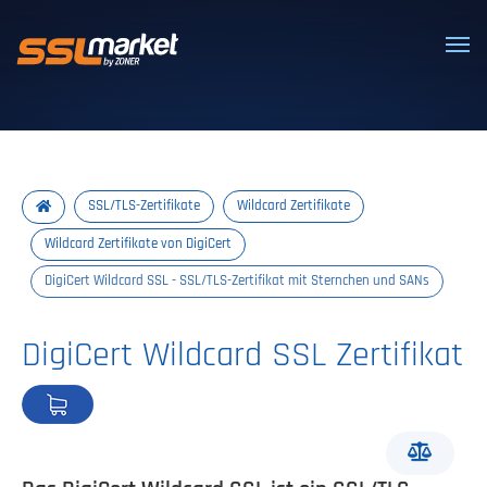
Vertrauenswürdige SSL/TLS-Zertifi
SSL/TLS-Zertifikate
Wildcard Zertifikate
Wildcard Zertifikate von DigiCert
DigiCert Wildcard SSL - SSL/TLS-Zertifikat mit Sternchen und SANs
DigiCert Wildcard SSL Zertifikat