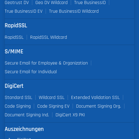
Geotrust DV
Geo DV Wildcard
True BusinessID
True BusinessID EV
True BusinessID Wildcard
RapidSSL
RapidSSL
RapidSSL Wildcard
S/MIME
Secure Email for Employee & Organization
Secure Email for Individual
DigiCert
Standard SSL
Wildcard SSL
Extended Validation SSL
Code Signing
Code Signing EV
Document Signing Org.
Document Signing Ind.
DigiCert X9 PKI
Auszeichnungen