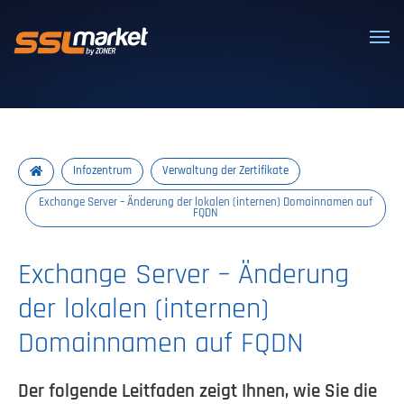
Vertrauenswürdige SSL/TLS-Zertifi
Infozentrum
Verwaltung der Zertifikate
Exchange Server – Änderung der lokalen (internen) Domainnamen auf
FQDN
Exchange Server – Änderung
der lokalen (internen)
Domainnamen auf FQDN
Der folgende Leitfaden zeigt Ihnen, wie Sie die