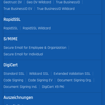
Geotrust DV
Geo DV Wildcard
True BusinessID
True BusinessID EV
True BusinessID Wildcard
RapidSSL
RapidSSL
RapidSSL Wildcard
S/MIME
Secure Email for Employee & Organization
Secure Email for Individual
DigiCert
Standard SSL
Wildcard SSL
Extended Validation SSL
Code Signing
Code Signing EV
Document Signing Org.
Document Signing Ind.
DigiCert X9 PKI
Auszeichnungen