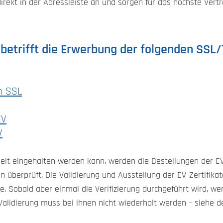
irekt in der Adressleiste an und sorgen für das höchste Vert
betrifft die Erwerbung der folgenden SSL/T
on SSL
EV
V
it eingehalten werden kann, werden die Bestellungen der EV-Z
n überprüft. Die Validierung und Ausstellung der EV-Zertifikat
ate. Sobald aber einmal die Verifizierung durchgeführt wird, w
 Validierung muss bei ihnen nicht wiederholt werden – siehe 