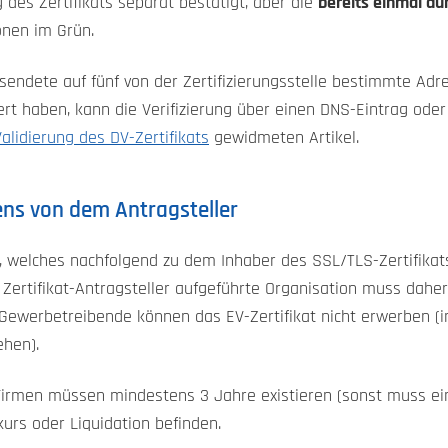
des Zertifikats separat bestätigt, aber die
bereits einmal dur
onen im Grün.
endete auf fünf von der Zertifizierungsstelle bestimmte Adre
iert haben, kann die Verifizierung über einen DNS-Eintrag oder
Validierung des DV-Zertifikats
gewidmeten Artikel.
ns von dem Antragsteller
 welches nachfolgend zu dem Inhaber des SSL/TLS-Zertifikat
r Zertifikat-Antragsteller aufgeführte Organisation muss dahe
 Gewerbetreibende können das EV-Zertifikat nicht erwerben (in
ehen).
 Firmen müssen mindestens 3 Jahre existieren (sonst muss e
urs oder Liquidation befinden.