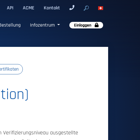
API
ACME
Kontakt
Bestellung
Infozentrum
Einloggen
rtifikaten
tion)
m Verifizierungsniveau ausgestellte