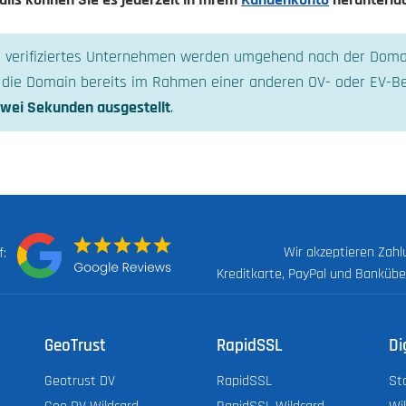
ls können Sie es jederzeit in Ihrem
Kundenkonto
herunterla
al verifiziertes Unternehmen werden umgehend nach der Dom
ls die Domain bereits im Rahmen einer anderen OV- oder EV-Be
zwei Sekunden ausgestellt
.
Wir akzeptieren Zah
uf:
Kreditkarte, PayPal und Banküb
GeoTrust
RapidSSL
Di
Geotrust DV
RapidSSL
St