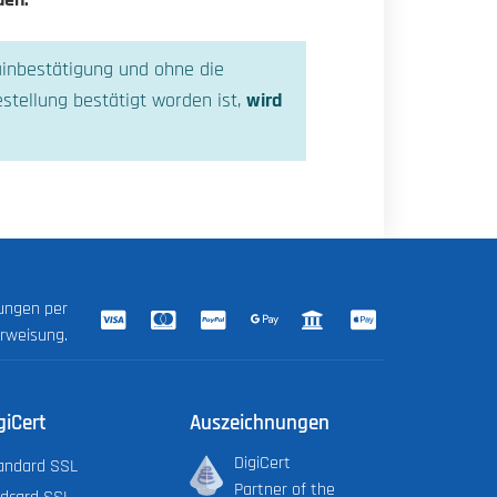
den.
ainbestätigung und ohne die
stellung bestätigt worden ist,
wird
lungen per
erweisung.
giCert
Auszeichnungen
DigiCert
andard SSL
Partner of the