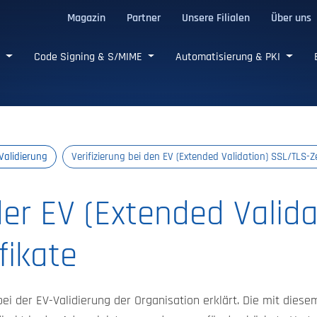
Magazin
Partner
Unsere Filialen
Über uns
e SSL/TLS-Zertifikate
e
Code Signing & S/MIME
Automatisierung & PKI
Validierung
Verifizierung bei den EV (Extended Validation) SSL/TLS-Ze
der EV (Extended Valida
fikate
bei der EV-Validierung der Organisation erklärt. Die mit diese