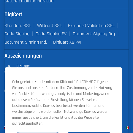
Secure Email for Individual
DigiCert
Standard SSL
Wildcard SSL
Extended Validation SSL
Code Signing
Code Signing EV
Document Signing Org.
Document Signing Ind.
DigiCert X9 PKI
Auszeichnungen
DigiCert
Partner of the Year 2019
Sehr geehrter Kunde, mit dem Klick auf "ICH STIMME ZU" geben
Outstanding Sales Performance Award 2018, 2019, 2020, 2021,
Sie uns und unseren Partnern Ihre Zustimmung zu der Nutzung
2022
von Cookies für notwendige, analytische und Marketingzwecke
auf diesem Gerät. In der Einstellung können Sie selbst
bestimmen, welche Cookies bearbeitet werden können und
welche abgelehnt werden sollen. Notwendige Cookies werden
immer gespeichert, um die Funktionalität der Webseite
aufrechtzuerhalten.