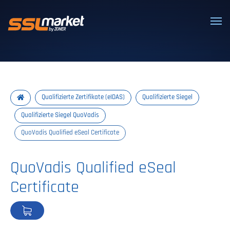
Vertrauenswürdige SSL/TLS-Zertifi
Qualifizierte Zertifikate (eIDAS)
Qualifizierte Siegel
Qualifizierte Siegel QuoVadis
QuoVadis Qualified eSeal Certificate
QuoVadis Qualified eSeal
Certificate