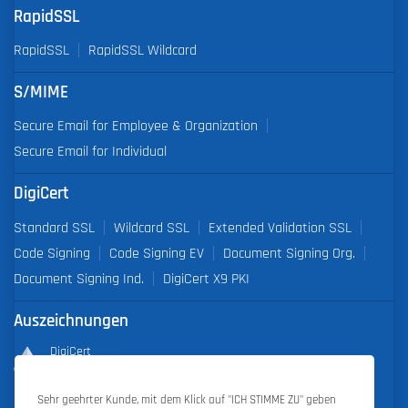
RapidSSL
RapidSSL
RapidSSL Wildcard
S/MIME
Secure Email for Employee & Organization
Secure Email for Individual
DigiCert
Standard SSL
Wildcard SSL
Extended Validation SSL
Code Signing
Code Signing EV
Document Signing Org.
Document Signing Ind.
DigiCert X9 PKI
Auszeichnungen
DigiCert
Partner of the Year 2019
Sehr geehrter Kunde, mit dem Klick auf "ICH STIMME ZU" geben