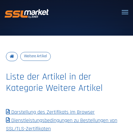
Vertrauenswürdige SSL/TLS-Zertifi
Weitere Artikel
Liste der Artikel in der
Kategorie Weitere Artikel
Darstellung des Zertifikats im Browser
Dienstleistungsbedingungen zu Bestellungen von
SSL/TLS-Zertifikaten