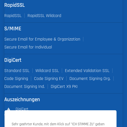
RapidSSL
RapidSSL
RapidSSL Wildcard
S/MIME
Secure Email for Employee & Organization
Secure Email for Individual
DigiCert
Standard SSL
Wildcard SSL
Extended Validation SSL
Code Signing
Code Signing EV
Document Signing Org.
Document Signing Ind.
DigiCert X9 PKI
Auszeichnungen
DigiCert
Partner of the Year 2019
Sehr geehrter Kunde, mit dem Klick auf "ICH STIMME ZU" geben