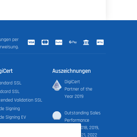
lungen per
erweisung.
giCert
Auszeichnungen
DigiCert
andard SSL
Partner of the
ldcard SSL
Year 2019
tended Validation SSL
de Signing
Outstanding Sales
de Signing EV
Performance
cument Signing Org.
Award 2018, 2019,
cument Signing Ind.
2020, 2021, 2022