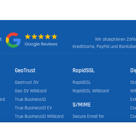
Wir akzeptieren Zah
uf:
Kreditkarte, PayPal und Banküb
GeoTrust
RapidSSL
Di
Geotrust DV
RapidSSL
St
Geo DV Wildcard
RapidSSL Wildcard
Wi
ard
True BusinessID
Ex
S/MIME
True BusinessID EV
Co
True BusinessID Wildcard
Co
Secure Email for
Do
Employee & Organization
Do
Secure Email for