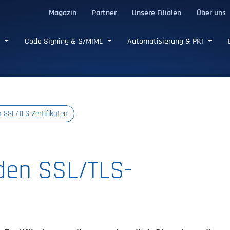
Magazin
Partner
Unsere Filialen
Über uns
e SSL/TLS-Zertifikate
e
Code Signing & S/MIME
Automatisierung & PKI
n SSL/TLS-Zertifikaten
 den SSL/TLS-