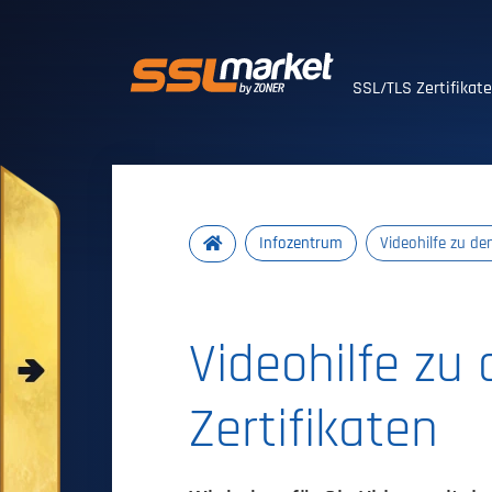
Vertrauenswürdig
SSL/TLS Zertifikat
Infozentrum
Videohilfe zu de
Videohilfe zu
Zertifikaten