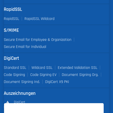
RapidSSL
RapidSSL
RapidSSL Wildcard
S/MIME
Secure Email for Employee & Organization
Secure Email for Individual
DigiCert
Standard SSL
Wildcard SSL
Extended Validation SSL
Code Signing
Code Signing EV
Document Signing Org.
Document Signing Ind.
DigiCert X9 PKI
Auszeichnungen
DigiCert
Partner of the Year 2019