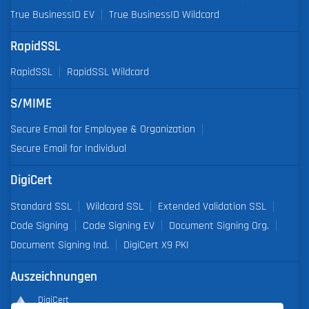
True BusinessID EV
True BusinessID Wildcard
RapidSSL
RapidSSL
RapidSSL Wildcard
S/MIME
Secure Email for Employee & Organization
Secure Email for Individual
DigiCert
Standard SSL
Wildcard SSL
Extended Validation SSL
Code Signing
Code Signing EV
Document Signing Org.
Document Signing Ind.
DigiCert X9 PKI
Auszeichnungen
DigiCert