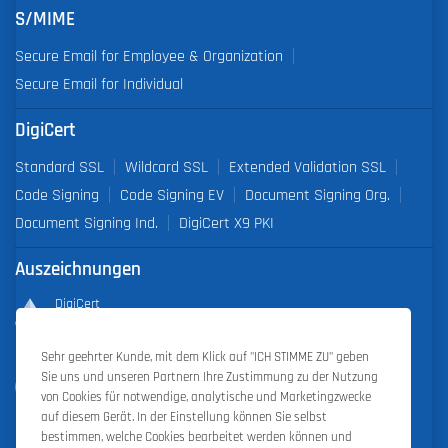
S/MIME
Secure Email for Employee & Organization
Secure Email for Individual
DigiCert
Standard SSL
Wildcard SSL
Extended Validation SSL
Code Signing
Code Signing EV
Document Signing Org.
Document Signing Ind.
DigiCert X9 PKI
Auszeichnungen
DigiCert
Partner of the Year 2019
Sehr geehrter Kunde, mit dem Klick auf "ICH STIMME ZU" geben
Outstanding Sales Performance Award 2018, 2019, 2020, 2021,
Sie uns und unseren Partnern Ihre Zustimmung zu der Nutzung
2022
von Cookies für notwendige, analytische und Marketingzwecke
auf diesem Gerät. In der Einstellung können Sie selbst
bestimmen, welche Cookies bearbeitet werden können und